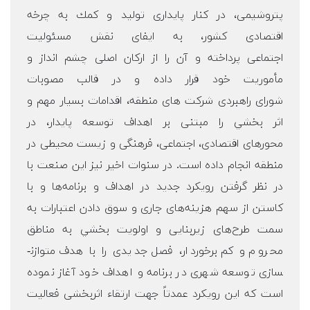
پتروشيمی، در كنار پايداری توليد و كمك به چرخه
اقتصادی كشور، به ايفای نقش مسئوليت
اجتماعی پرداخته و آن را از اركان اصلی چشم انداز و
مأموريت خود قرار داده و در قالب مصوبات
شورای راهبردی شركت­ های منطقه، اقدامات بسيار مهم و
اثر بخشي را مبتنی بر اهداف توسعه پايدار، در
محورهای اقتصادی، اجتماعی، فرهنگی و زيست­ محيطی در
منطقه انجام داده است. در سنوات اخير نيز اين صنعت با
در نظر گرفتن رويكرد جديد در اهداف و برنامه‌ها و با
كاستن از سهم هزينه‌های جاری و سوق دادن اعتبارات به
سمت طرح‌های زيربنايی و اولويت بخشي به مناطق
محروم و كم برخوردار، فصل جديدی را با هدف متوازن­
سازی توسعه شهری در برنامه و اهداف خود آغاز نموده
است كه اين رويكرد عمدتاً جهت ارتقاء اثربخشی فعاليت