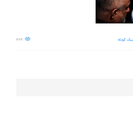
نک کوتاه
۳۷۹