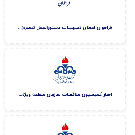
فراخوان اعطاى تسهیلات دستورالعمل تبصره(۲) قانون بودجه سال ۱۴۰۳ کل کشور
اخبار كميسيون مناقصات سازمان منطقه ويژه اقتصادی پتروشيمی ۱۴۰۴/۴/۲۵