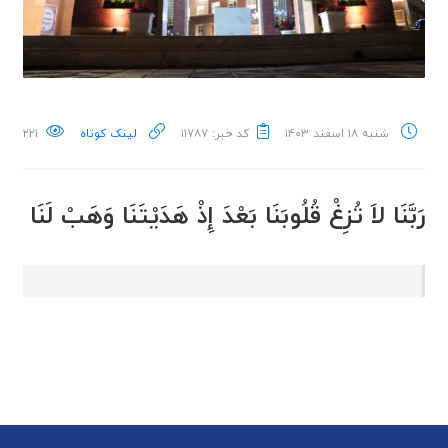
شنبه ۱۸ اسفند ۱۴۰۳
کد خبر: ۱۱۷۸۷
لینک کوتاه
۲۲۱
رَبَّنَا لاَ تُزِغْ قُلُوبَنَا بَعْدَ إِذْ هَدَیْتَنَا وَهَبْ لَنَا