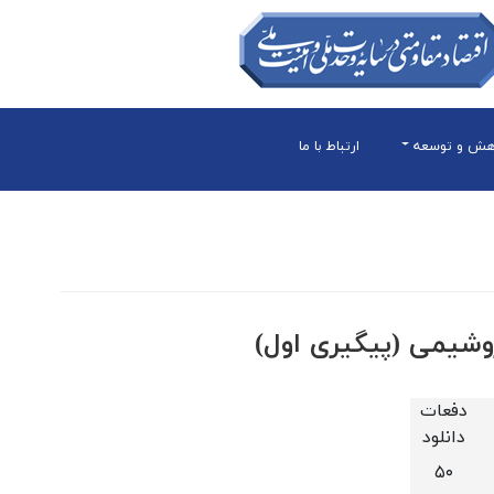
هش و توسعه
ارتباط با ما
وشيمی (پيگيری اول)
دفعات
دانلود
۵۰