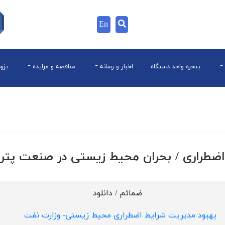
En
پنجره واحد دستگاه
اخبار و رسانه
مناقصه و مزایده
پژو
اضطراری / بحران محيط زيستی در صنعت پتر
ضمائم / دانلود
بهبود مديريت شرايط اضطراری محيط زيستی- وزارت نفت