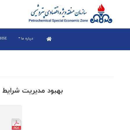
درباره ما
HSE
بهبود مديريت شرايط 