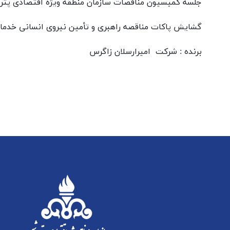
جلسه کميسيون مناقصات سازمان منطقه ويژه اقتصادی پتروشيمی روز شنبه (۱۴۰۴/۸/۳) در محل دفاتر مديريت سازمان بر
گشايش پاكات مناقصه راهبری و تأمين نيروی انسانی خدما
برنده : شركت اميرارسلان زاگرس