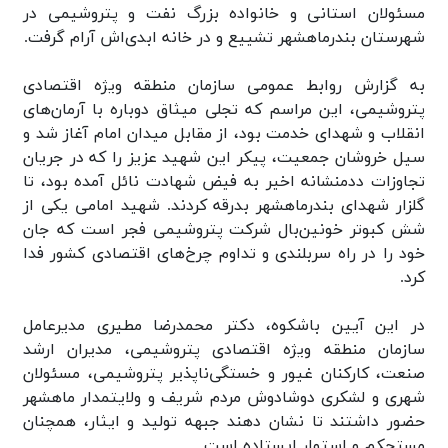
مسئولان استانی و خانواده بزرگ نفت و پتروشیمی در
شهرستان بندرماهشهر تشییع و در خانه ابدی‌اش آرام گرفت.
به گزارش روابط عمومی سازمان منطقه ویژه اقتصادی
پتروشیمی، این مراسم که تجلی میثاق دوباره با آرمان‌های
انقلاب و شهدای خدمت بود، از مقابل میدان امام آغاز شد و
سیل خروشان جمعیت، پیکر این شهید عزیز را که در جریان
تجاوزات ددمنشانه اخیر به فیض شهادت نائل آمده بود، تا
گلزار شهدای بندرماهشهر بدرقه کردند. شهید امامی یکی از
شش کبوتر خونین‌بال شرکت پتروشیمی فجر است که جان
خود را در راه سربلندی و تداوم چرخ‌های اقتصادی کشور فدا
کرد.
در این آیین باشکوه، دکتر محمدرضا مطیری مدیرعامل
سازمان منطقه ویژه اقتصادی پتروشیمی، مدیران ارشد
صنعت، کارکنان غیور و خستگی‌ناپذیر پتروشیمی، مسئولان
شهری و لشکری دوشادوش مردم شریف و ولایتمدار ماهشهر
حضور داشتند تا نشان دهند جبهه تولید و ایثار، همچنان
مستحکم و استوار ایستاده است.