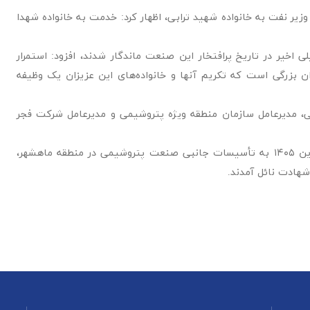
یر نفت به خانواده شهید ترابی، اظهار کرد: خدمت به خانواده شهدا
خیر در تاریخ پرافتخار این صنعت ماندگار شدند، افزود: استمرار
ان بزرگی است که تکریم آنها و خانواده‌های این عزیزان یک وظیفه
می، مدیرعامل سازمان منطقه ویژه پتروشیمی و مدیرعامل شرکت فجر
در جریان حمله دشمن صهیونی_آمریکایی در روز شنبه ۱۵ فروردین ۱۴۰۵ به تأسیسات جانبی صنعت پتروشیمی در منطقه ماهشهر،
هادت نائل آمدند.