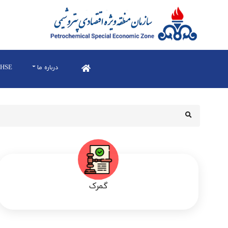
درباره ما
HSE
گمرک