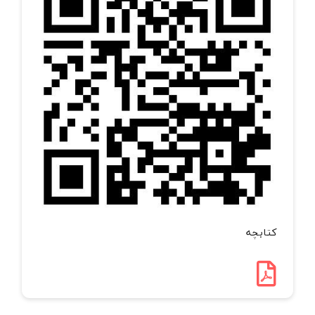
کتابچه