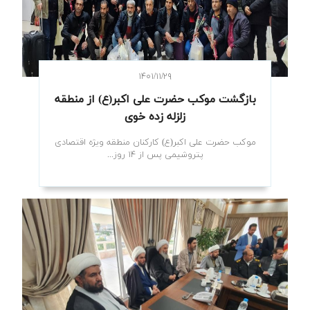
۱۴۰۱/۱۱/۲۹
بازگشت موکب حضرت علی اکبر(ع) از منطقه
زلزله زده خوی
موکب حضرت علی اکبر(ع) کارکنان منطقه ویژه اقتصادی
پتروشیمی پس از ۱۴ روز...