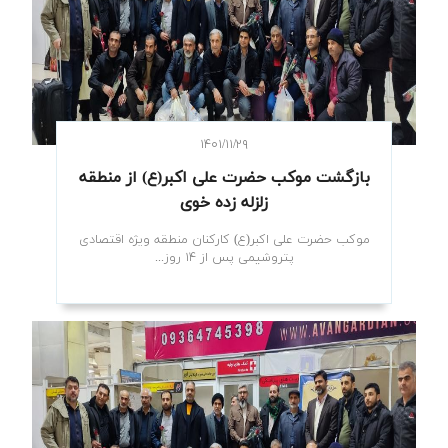
۱۴۰۱/۱۱/۲۹
بازگشت موکب حضرت علی اکبر(ع) از منطقه
زلزله زده خوی
موکب حضرت علی اکبر(ع) کارکنان منطقه ویژه اقتصادی
پتروشیمی پس از ۱۴ روز...