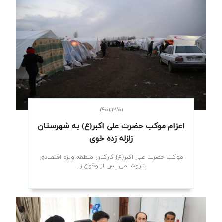
۱۴۰۱/۱۲/۰۱
اعزام موکب حضرت علی اکبر(ع) به شهرستان
زلزله زده خوی
موکب حضرت علی اکبر(ع) کارکنان منطقه ویژه اقتصادی
پتروشیمی پس از وقوع ز...