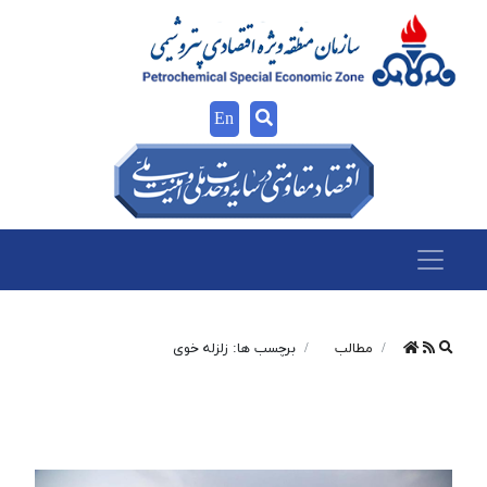
En
مطالب
برچسب ها: زلزله خوی