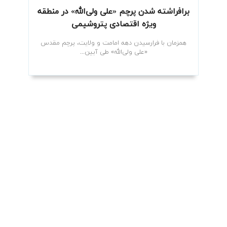
برافراشته شدن پرچم «علی ولی‌الله» در منطقه
ویژه اقتصادی پتروشیمی
همزمان با فرارسیدن دهه امامت و ولایت، پرچم مقدس
«علی ولی‌الله» طی آیین...
۱۴۰۴/۰۳/۱۳
برگزاری مراسم سالگرد ارتحال امام خمینی(ره)