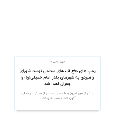
۱۴۰۳/۰۶/۱۷
پمپ های دفع آب های سطحی توسط شورای
راهبردی به شهرهای بندر امام خمینی(ره) و
چمران اهدا شد
پیش از ظهر امروز و با حضور جمعی از مسئولان محلی،
آئین اهداء پمپ های دف...