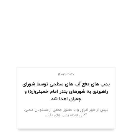
۱۴۰۳/۰۶/۱۷
پمپ های دفع آب های سطحی توسط شورای
راهبردی به شهرهای بندر امام خمینی(ره) و
چمران اهدا شد
پیش از ظهر امروز و با حضور جمعی از مسئولان محلی،
آئین اهداء پمپ های دف...