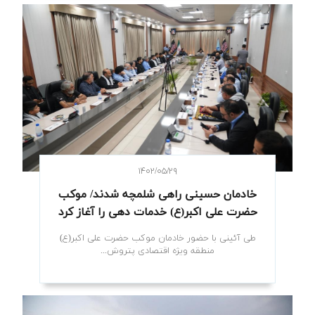
۱۴۰۲/۰۵/۲۹
خادمان حسینی راهی شلمچه شدند/ موکب
حضرت علی اکبر(ع) خدمات دهی را آغاز کرد
طی آئینی با حضور خادمان موکب حضرت علی اکبر(ع)
منطقه ویژه اقتصادی پتروش...