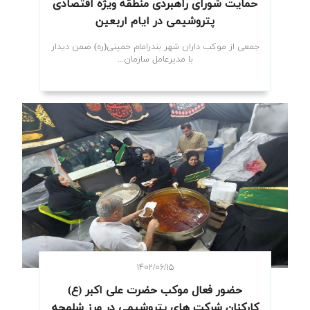
حمایت شورای راهبردی منطقه ویژه اقتصادی
پتروشیمی در ایام اربعین
جمعی از موکب داران شهر بندرامام خمینی(ره) ضمن دیدار
با مدیرعامل سازمان...
۱۴۰۲/۰۶/۱۵
حضور فعال موکب حضرت علی اکبر (ع)
کارکنان شرکت های پتروشیمی در مرز شلمچه