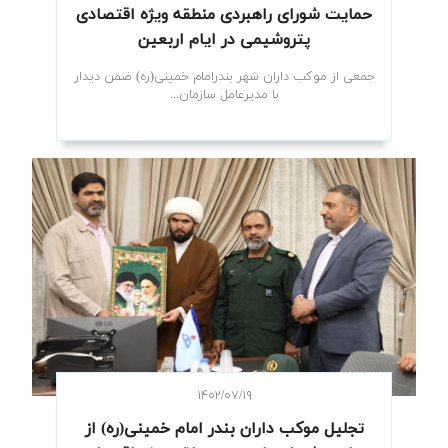
حمایت شورای راهبردی منطقه ویژه اقتصادی
پتروشیمی در ایام اربعین
جمعی از موکب داران شهر بندرامام خمینی(ره) ضمن دیدار
با مدیرعامل سازمان...
۱۴۰۲/۰۷/۱۹
تجلیل موکب داران بندر امام خمینی(ره) از