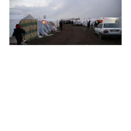
۱۴۰۱/۱۲/۰۱
اعزام موکب حضرت علی اکبر(ع) به شهرستان
زلزله زده خوی
موکب حضرت علی اکبر(ع) کارکنان منطقه ویژه اقتصادی
پتروشیمی پس از وقوع ز...