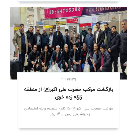
۱۴۰۱/۱۱/۲۹
بازگشت موکب حضرت علی اکبر(ع) از منطقه
زلزله زده خوی
موکب حضرت علی اکبر(ع) کارکنان منطقه ویژه اقتصادی
پتروشیمی پس از ۱۴ روز...