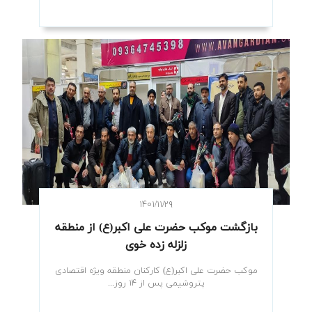
۱۴۰۱/۱۱/۲۹
بازگشت موکب حضرت علی اکبر(ع) از منطقه
زلزله زده خوی
موکب حضرت علی اکبر(ع) کارکنان منطقه ویژه اقتصادی
پتروشیمی پس از ۱۴ روز...