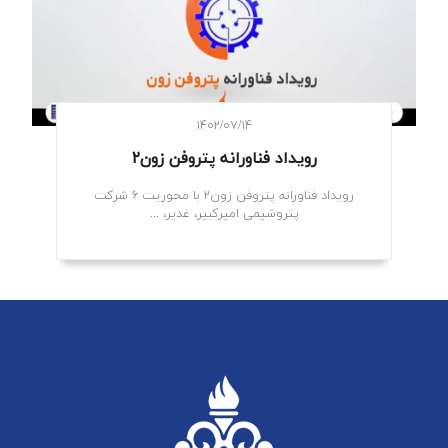
۱۴۰۲/۰۷/۱۴
رویداد فناورانه پتروفن زون۲
رویداد فناورانه پتروفن زون۲ با محوریت ۶ شرکت
پتروشیمی امیرکبیر، غدیر، ...