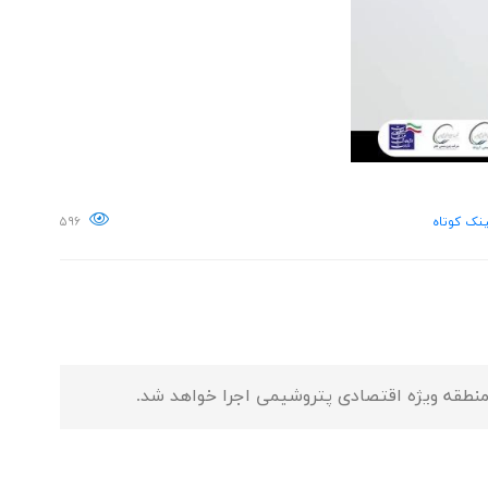
نک کوتاه
۵۹۶