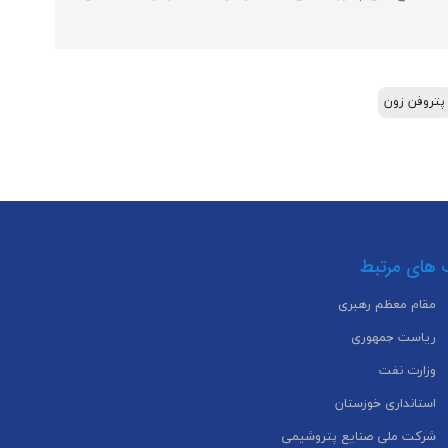
پتروفن زون
 های مرتبط
مقام معظم رهبری
ریاست جمهوری
وزارت نفت
استانداری خوزستان
شرکت ملی صنایع پتروشیمی