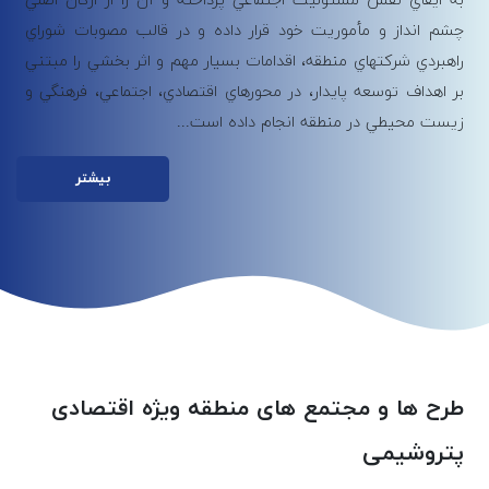
به ايفاي نقش مسئوليت اجتماعي پرداخته و آن را از اركان اصلي
چشم انداز و مأموريت خود قرار داده و در قالب مصوبات شوراي
راهبردي شركت­هاي منطقه، اقدامات بسيار مهم و اثر بخشي را مبتني
بر اهداف توسعه پايدار، در محورهاي اقتصادي، اجتماعي، فرهنگي و
زيست­ محيطي در منطقه انجام داده است...
بیشتر
طرح ها و مجتمع های منطقه ویژه اقتصادی
پتروشیمی