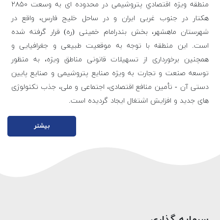
منطقه ويژه اقتصادي پتروشيمی در محدوده ای به وسعت ۲۸۵۰
هكتار در جنوب غربی ايران و در ساحل خليج فارس، واقع در
شهرستان ماهشهر، بخش بندرامام خمينی (ره) قرار گرفته شده
است. اين منطقه با توجه به موقعيت طبيعی و جغرافيايی و
همچنين برخورداری از تسهيلات قانونی مناطق ويژه، به منظور
توسعه صنعت و تجارت به ويژه صنايع پتروشيمی و صنايع پايين
دستی آن - تأمين منافع اقتصادی، اجتماعی و ملی، جذب تكنولوژی
های جديد و افزايش اشتغال ايجاد گرديده است.
بیشتر
سرمایه گذاری