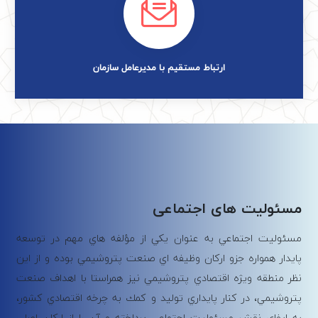
ارتباط مستقیم با مدیرعامل سازمان
مسئولیت های اجتماعی
مسئوليت اجتماعي به عنوان يكي از مؤلفه­ هاي مهم در توسعه
پايدار همواره جزو اركان وظيفه­ اي صنعت پتروشيمي بوده و از اين
نظر منطقه ويژه اقتصادي پتروشيمي نيز هم­راستا با اهداف صنعت
پتروشيمي، در كنار پايداري توليد و كمك به چرخه اقتصادي كشور،